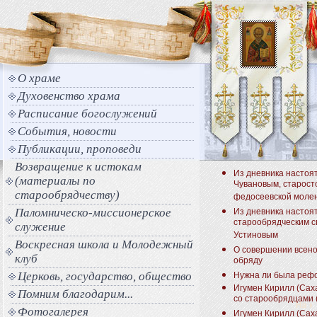
О храме
Духовенство храма
Расписание богослужений
События, новости
Публикации, проповеди
Возвращение к истокам
Из дневника настоят
(материалы по
Чувановым, старост
старообрядчеству)
федосеевской моле
Паломническо-миссионерское
Из дневника настоя
старообрядческим 
служение
Устиновым
Воскресная школа и Молодежный
О совершении всено
клуб
обряду
Церковь, государство, общество
Нужна ли была реф
Игумен Кирилл (Саха
Помним благодарим...
со старообрядцами 
Фотогалерея
Игумен Кирилл (Саха