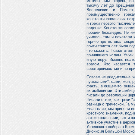
мотивы: "мы - корень, вы
тысячу лет до Крещения 
Вселенские и Поместн
преимущественно грек
константинопольских патр
и греки первого тысячеле
падение Константинопол
прошли безследно. Не им
учились там и печатали к
горячо протестовал секре
почти триста лет была под
что сказать. Позже ответ
принявшего ислам. Узбек 
иную веру. Именно поэт
врагом. Что касается 
веротерпимостью и не при
Совсем не убедительна бы
пушистыми": сами, мол, р
факты, в общем-то, общеи
их амбициями. Эти амбиц
писали до революции церк
Писали о том, как греки "
разница с греческой, "а м
Евангелие, мы приняли ве
крестного знамения, подч
автокефальными, вот и з
активное участие в церко
Успенского собора в Кре
Дионисия Большой Москов