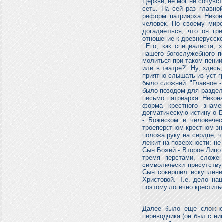
Церкви, не мог не сочувс
сеть. На сей раз главн
реформ патриарха Никон
человек. По своему миро
догадаешься, что он гр
отношение к древнерусско
Его, как специалиста, з
нашего богослужебного п
молиться при таком пении 
или в театре?" Ну, здесь
приятно слышать из уст 
было сложней. "Главное -
было поводом для раздел
письмо патриарха Никона
форма крестного знам
догматическую истину о Б
- Божеском и человечес
троеперстном крестном зна
положа руку на сердце, ч
лежит на поверхности: не 
Сын Божий - Второе Лицо
тремя перстами, сложе
символически присутству
Сын совершил искуплени
Христовой. Т.е. дело на
поэтому логично крестить
Далее было еще сложнее
переводчика (он был с ни