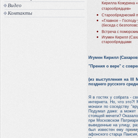
Кирилла Кожурина 
Видео
старообрядцев»
Контакты
Старообрядческий 
«Главное – Господу 
(беседа с безпоповс
Встреча с поморски
Игумен Кирилл (Сах
старообрядцами
Игумен Кирилл (Сахаров)
"Прения о вере" с совр
(из выступления на
III
М
позднего русского сред
Я в гостях у собрата - 
интернета. Но, что это?
монахи по соседству "вр
Подумал даже: а может б
стоящей мечети? Оказалос
при Московском Патриарх
выведенные на улицу, ра
был известен ему преиму
афонского старца Паисия