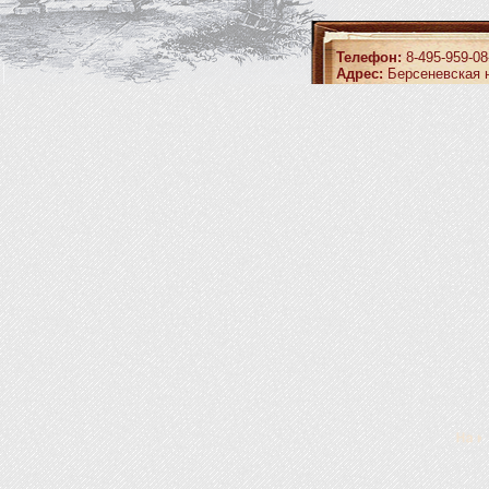
Телефон:
8-495-959-08
Адрес:
Берсеневская н