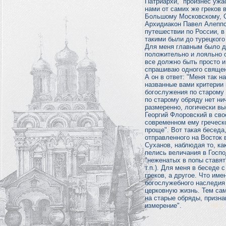
Патриархи, произнес ужас
нами от самих же греков 
Большому Московскому, Со
Архидиакон Павел Алеппс
путешествии по России, в
такими были до турецкого
Для меня главным было д
положительно и лояльно 
все должно быть просто и
спрашиваю одного священ
А он в ответ: "Меня так н
названные вами критерии 
богослужения по старому 
по старому обряду нет нич
размеренно, логически вы
Георгий Флоровский в свое
современном ему греческ
проще". Вот такая беседа
отправленного на Восток 
Суханов, наблюдая то, ка
пелись величания в Госпо
"неженатых в попы ставят
т.п.). Для меня в беседе
греков, а другое. Что им
богослужебного наследия 
церковную жизнь. Тем сам
на старые обряды, призн
измерение".