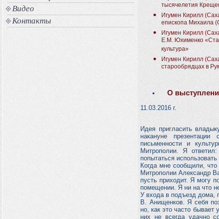
тысячелетия Креще
Видео
Игумен Кирилл (Сах
Контакты
епископа Михаила (
Игумен Кирилл (Саха
Е.М. Юхименко «Ста
культура»
Игумен Кирилл (Саха
старообрядцах в Р
О выступлени
11.03.2016 г.
Идея пригласить владык
накануне презентации
письменности и культу
Митрополии. Я ответил
попытаться использовать
Когда мне сообщили, что
Митрополии Александр Вас
пусть приходит. Я могу п
помещении. Я ни на что н
У входа в подъезд дома, 
В. Анищенков. Я себя по
но, как это часто бывае
них не всегда удачно с