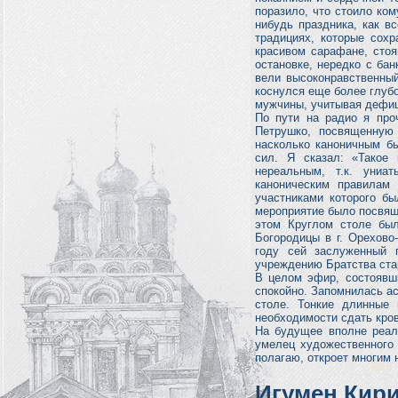
поразило, что стоило ком
нибудь праздника, как в
традициях, которые сох
красивом сарафане, стоя
остановке, нередко с ба
вели высоконравственный
коснулся еще более глубо
мужчины, учитывая дефиц
По пути на радио я проч
Петрушко, посвященную 
насколько каноничным б
сил. Я сказал: «Такое 
нереальным, т.к. униа
каноническим правилам
участниками которого бы
мероприятие было посвящ
этом Круглом столе был
Богородицы в г. Орехово
году сей заслуженный 
учреждению Братства ста
В целом эфир, состоявши
спокойно. Запомнилась ас
столе. Тонкие длинные
необходимости сдать кровь
На будущее вполне реал
умелец художественного 
полагаю, откроет многим
Игумен Кири