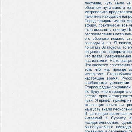
лестнице, чуть было не
обратном пути вместо тог
митрополита представление
памятник находится напро
Перед эфиром имело мес
эфиру, практически все 
стал выяснять, почему Це
распределение материальн
его сборнике немало ста
разводы и т.п. Я сказал
почитать Златоуста, то е
социальных реформаторов
что плата, удерживаемая
нас из колеи. Я это расц
Что касается собственно 
том, что мы, прежде в
именуемся Старообрядч
настоящее время, Русс
свободными условиями 
Старообрядцы сохранили 
Не буду много говорить о
всегда, ярко и содержате
пути. Я привел пример из
желающих венчаться треб
наизусть знали песнопени
В настоящее время распл
читаемый в Субботу а
назидательностью, одна
богослужебного обиход
покаянием и сердечной 