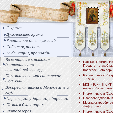
О храме
Духовенство храма
Расписание богослужений
События, новости
Публикации, проповеди
Возвращение к истокам
Рассказы Ромила Ив
(материалы по
Предстоятелях Ста
старообрядчеству)
послевоенного пер
Паломническо-миссионерское
Размышления об увр
17 века
служение
МОНИТОРИНГ СМИ: "Т
Воскресная школа и Молодежный
начнут обычаи лома
клуб
Игумен Кирилл (Саха
Церковь, государство, общество
Старообрядческий 
Москва старообрядч
Помним благодарим...
Лефортова»
Фотогалерея
Игумен Кирилл (Саха