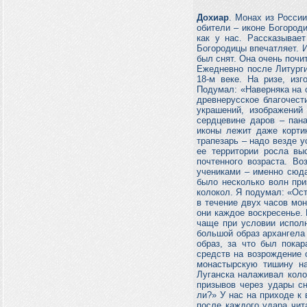
Дохиар
. Монах из России
обители – иконе Богород
как у нас. Рассказывае
Богородицы впечатляет. И
был снят. Она очень почи
Ежедневно после Литург
18-м веке. На ризе, из
Подумал: «Наверняка на о
древнерусское благочест
украшений, изображений
сердцевине даров – пан
иконы лежит даже корти
трапезарь – надо везде у
ее территории росла вы
почтенного возраста. Во
учениками – именно сюда
было несколько волн при
колокол. Я подумал: «Ос
в течение двух часов мо
они каждое воскресенье.
чаще при условии испол
большой образ архангела 
образ, за что был пока
средств на возрождение 
монастырскую тишину на
Луганска налаживал коло
призывов через удары сн
ли?» У нас на приходе к
после каждого удара чит