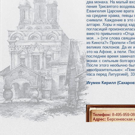
два монаха. На малый вхо
пения Трисвятого воздева
Евангелия Царские врата 
на средине храма, певцы 
снимали. Каждение в это 
алтарю. Хоры и народ ка
погласицей произносилас
вместо привычного «Отца
моя…» (эти слова священ
из Кинота?» Пропели «Теб
великих поклонов. Да их 
это на Афоне, а пели. По
последнее время замечат
монах с сильным болгарск
После этого необычно бы
«изобразительные»: «Помя
часа перед Литургией), 33
Игумен Кирилл (Сахаров
Телефон:
8-495-959-08
Адрес:
Берсеневская н