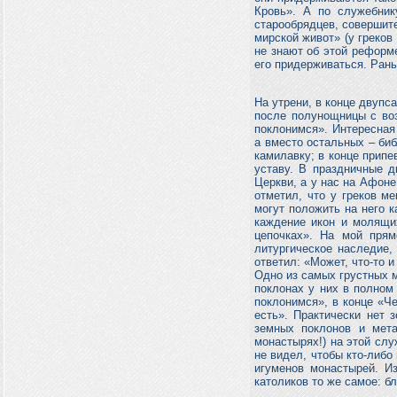
Кровь». А по служебник
старообрядцев, совершит
мирской живот» (у греков
не знают об этой реформе
его придерживаться. Ран
На утрени, в конце двупс
после полунощницы с воз
поклонимся». Интересная 
а вместо остальных – би
камилавку; в конце припе
уставу. В праздничные д
Церкви, а у нас на Афоне
отметил, что у греков м
могут положить на него к
каждение икон и молящих
цепочках». На мой прям
литургическое наследие,
ответил: «Может, что-то и
Одно из самых грустных мо
поклонах у них в полном
поклонимся», в конце «Ч
есть». Практически нет 
земных поклонов и мета
монастырях!) на этой слу
не видел, чтобы кто-либо
игуменов монастырей. Из
католиков то же самое: б