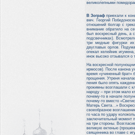
великолепными помидора
В Зограф
приехали к кон
вмч. Георгий Победоносе
отношений болгар с грек
внимание обратило на се
был воскресный день, а с
подсвечниках). Всмотрел
три медные фигурки их
двуглавых орлов. Подума
опекал келейник игумена,
инок высоко отзывался о 
На воскресной полунощниц
ирмосов). После канона 
время «учиненный брат» б
прощения. Утреня начала
пения было опять каждени
прокимны возглашали с кл
народу – при этом мало к
почему-то в начале полун
почему-то вместо «Светис
Матерь Света…» Воскресн
своеобразное возглашение
го часа по удару колокол
заключительный момент пр
на три стороны. Возгласи
великую ектенью (прошен
священника во главе с и