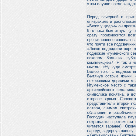
этом случае после каждог
Перед вечерней в прит
епитрахиль и расположил
«Боже ущедри» он произн
9-го часа был отпуст (у 
сразу произносится во
проникновенно запевал па
что почти все подсвечник
«Ловко подрядили царя з
подножие игуменского се
оскалом больших зубо
комплекцией? Я так и не
мысль: «Ну куда смотря
Более того, с подлокотн
Вытянув острые языки, 
нехорошими дерзкими мыс
Игуменское место с так
архиерейского седалища
символика понятна, а в
стороне храма. Спохва
представители второй п
алтаря, снимал епитрах
облачения и разоблачен
Господи» наступала пау
покрывается протяжным п
читается заранее). Око
народу, задернув завесу.
«Херувимская» - Бортнян