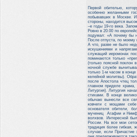
Первой обителью, кото
особенно желанными гос
побывавших в Москве. И
стороны, находится высок
–е годы 19-го века. Зап
Ровно в 20.00 по европей
подумал: «А почему бы н
После отпуста, по моему
А что, разве не было не
искушениями и напрягам
служащий иеромонах пост
поминаются только «преп
(только поясной поклон 
ночной службе вычитыва
только 1-м часом в конце
келейной молитвы). Обра
после Апостола чтец тол
главном приделе храма, 
Литургия). Литургия нач
стихами. В конце велик
обычаю вынесли все свя
ковчеги с мощами себе
основателя обители, б
мучениц Агафии и Нимфо
волхвов. Интересной бы
России. На все мои сето
традиция более гибкая, ж
случае, если Причастие 
они придерживаются тако