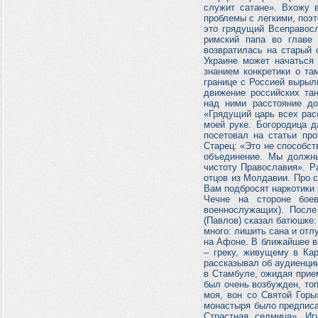
служит сатане». Вхожу 
проблемы с легкими, поэт
это грядущий Всеправосл
римский папа во главе
возвратилась на старый 
Украине может начаться
знанием конкретики о та
границе с Россией вырыли
движение российских та
над ними расстояние до
«Грядущий царь всех расс
моей руке. Богородица д
посетовал на статьи про
Старец: «Это не способст
объединение. Мы должны
чистоту Православия». Р
отцов из Молдавии. Про с
Вам подбросят наркотики 
Чечне на стороне боев
военнослужащих). После
(Павлов) сказал батюшке: 
много: лишить сана и отл
на Афоне. В ближайшее в
– греку, живущему в Кар
рассказывал об аудиенци
в Стамбуле, ожидая прием
был очень возбужден, топ
моя, вон со Святой Горы
монастыря было предписа
Страстная седмица». И