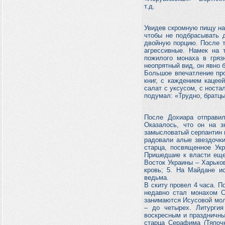
т.д.
Увидев скромную пищу на
чтобы не подбрасывать д
двойную порцию. После т
агрессивные. Намек на 
пожилого монаха в гряз
неопрятный вид, он явно 
Большое впечатление про
книг, с каждением кацее
салат с уксусом, с носта
подумал: «Трудно, братц
После Дохиара отправи
Оказалось, что он на з
замысловатый серпантин в
радовали алые звездочк
старца, посвященное Ук
Пришедшие к власти еще 
Восток Украины – Харьков
кровь; 5. На Майдане и
ведьма.
В скиту провел 4 часа. П
недавно стал монахом С
занимаются Исусовой моли
– до четырех. Литурги
воскресным и праздничным
старца Серафима (Тяпочк