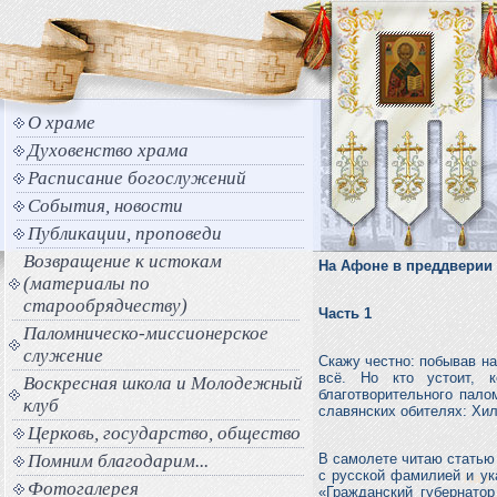
О храме
Духовенство храма
Расписание богослужений
События, новости
Публикации, проповеди
Возвращение к истокам
На Афоне в преддверии 
(материалы по
старообрядчеству)
Часть 1
Паломническо-миссионерское
служение
Скажу честно: побывав на
всё. Но кто устоит, 
Воскресная школа и Молодежный
благотворительного пало
клуб
славянских обителях: Хил
Церковь, государство, общество
Помним благодарим...
В самолете читаю статью
с русской фамилией и ук
Фотогалерея
«Гражданский губернатор