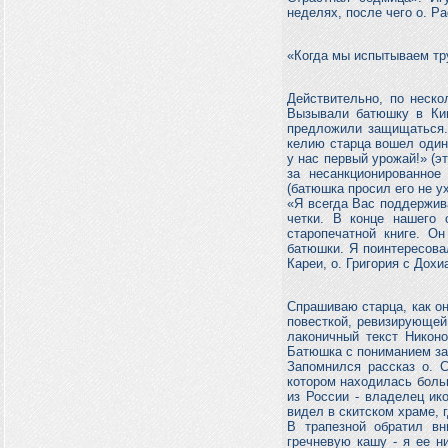
неделях, после чего о. Р
«Когда мы испытываем тру
Действительно, по неско
Вызывали батюшку в Кин
предложили защищаться.
келию старца вошел один
у нас первый урожай!» (э
за несанкционированное
(батюшка просил его не у
«Я всегда Вас поддержив
четки. В конце нашего 
старопечатной книге. О
батюшки. Я поинтересова
Кареи, о. Григория с Дох
Спрашиваю старца, как он
повесткой, ревизирующей
лаконичный текст Никон
Батюшка с пониманием за
Запомнился рассказ о. 
котором находилась боль
из России - владелец ик
видел в скитском храме, 
В трапезной обратил в
гречневую кашу - я ее н