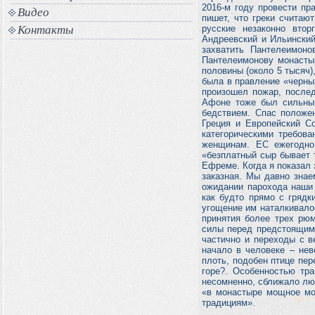
2016-м году провести пр
Видео
пишет, что греки считаю
Контакты
русские незаконно вто
Андреевский и Ильинский
захватить Пантелеимоно
Пантелеимонову монастыр
половины (около 5 тысяч)
была в правление «черных
произошел пожар, послед
Афоне тоже был сильный
бедствием. Спас положе
Греция и Европейский С
категорическими требова
женщинам. ЕС ежегодно
«безплатный сыр бывает т
Ефреме. Когда я показал 
заказная. Мы давно знае
ожидании парохода наши 
как будто прямо с грядк
угощение им наталкивалос
принятия более трех рюм
силы перед предстоящим
частично и переходы с в
начало в человеке – нев
плоть, подобен птице пер
горе?. Особенностью тра
несомненно, сближало лю
«в монастыре мощное мо
традициям».