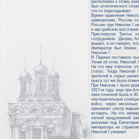
расположен к этому разв
был атлетического слож
что-то подкладывает.
Время правления Никол
шампанским, Россию со
Россию при Николае I н
и австрийское восстания
Пресловутое Третье 
сотрудников. Дворец А
вышел, и он говорил, пл
Император был близок 
Николае I.
В Париже поставили пье
Узнав об этом, Николай 
На что ему ответили, чт
статус. Тогда Николай 
зрителей в серых шинел
пьеса тут же была отмен
При Николае I было разв
1817-м году, еще при Ал
ожесточенной была в 30
неутешительные сообщен
войск; через нескольк
принимает смотр маршев
вставать. На что импер
легкой продуваемой ши
разгроме под Евпаторие
императора не справля
Николай I умирает.