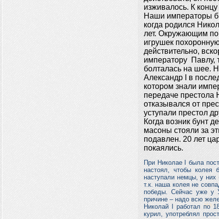
изживалось. К концу
Наши императоры бы
когда родился Никол
лет. Окружающим пок
игрушек похоронную 
действительно, вско
императору Павлу, т
болталась на шее. Н
Александр I в после
котором знали импе
передаче престола 
отказывался от прес
уступали престол др
Когда возник бунт д
масоны стояли за эт
подавлен. 20 лет ц
покаялись.
При Николае I была пос
настоял, чтобы колея 
наступали немцы, у них 
т.к. наша колея не совп
победы. Сейчас уже у У
причине – надо всю жел
Николай I работал по 1
курил, употреблял прос