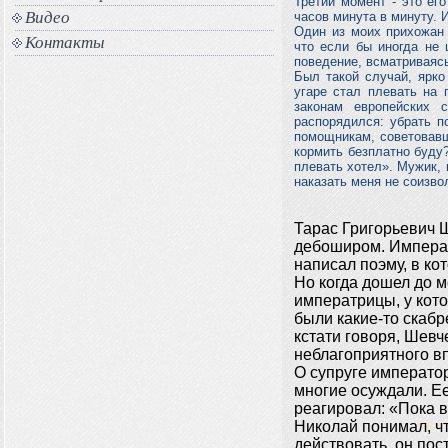
Третий момент - это ег
Видео
часов минута в минуту. 
Один из моих прихожан к
Контакты
что если бы иногда не 
поведение, всматриваяс
Был такой случай, ярко
угаре стал плевать на 
законам европейских 
распорядился: убрать п
помощникам, советовавши
кормить безплатно буду?
плевать хотел». Мужик, 
наказать меня не соизво
Тарас Григорьевич 
дебоширом. Императо
написал поэму, в ко
Но когда дошел до м
императрицы, у кот
были какие-то скабр
кстати говоря, Шевч
неблагоприятного вп
О супруге император
многие осуждали. Ее
реагировал: «Пока в
Николай понимал, чт
действовать, он пос