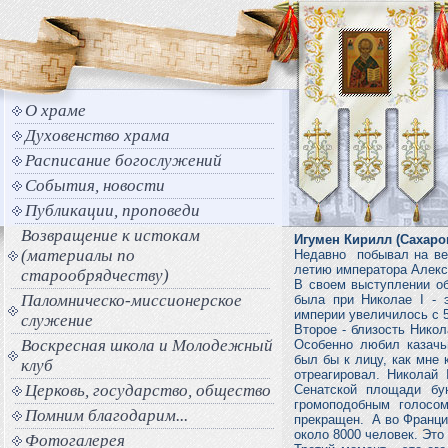
О храме
Духовенство храма
Расписание богослужений
События, новости
Публикации, проповеди
Возвращение к истокам
Игумен Кирилл (Сахаро
(материалы по
Недавно побывал на веч
летию императора Алекса
старообрядчеству)
В своем выступлении об
Паломническо-миссионерское
была при Николае I - 
империи увеличилось с 
служение
Второе - близость Никол
Воскресная школа и Молодежный
Особенно любил казачь
был бы к лицу, как мне 
клуб
отреагировал. Николай 
Церковь, государство, общество
Сенатской площади бу
громоподобным голосо
Помним благодарим...
прекращен. А во Франции
около 8000 человек. Это
Фотогалерея