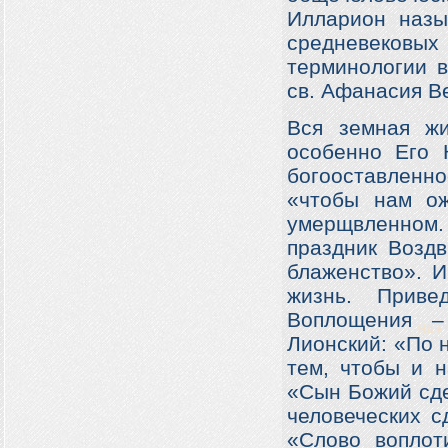
Илларион назы
средневековых 
терминологии в
св. Афанасия В
Вся земная жи
особенно Его 
богооставленн
«чтобы нам о
умерщвленном.
праздник Воздв
блаженство». И
жизнь. Прив
Воплощения –
Лионский: «По 
тем, чтобы и н
«Сын Божий сде
человеческих с
«Слово воплот