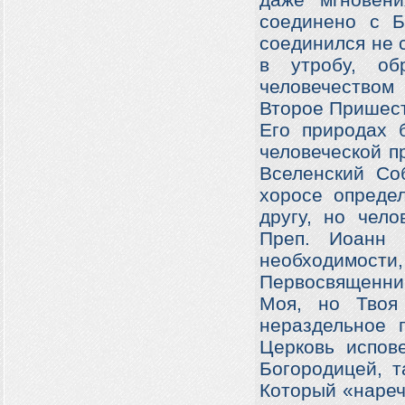
даже мгновени
соединено с Б
соединился не 
в утробу, об
человечеством
Второе Пришест
Его природах 
человеческой п
Вселенский Со
хоросе определ
другу, но чело
Преп. Иоанн 
необходимо
Первосвященни
Моя, но Твоя
нераздельное 
Церковь испов
Богородицей, т
Который «нареч