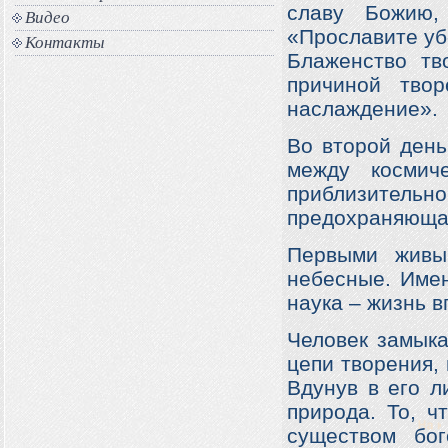
славу Божию,
Видео
«Прославите убо
Контакты
Блаженство тв
причиной тво
наслаждение».
Во второй день
между космич
приблизител
предохраняющая
Первыми живы
небесные. Имен
наука – жизнь 
Человек замыка
цепи творения,
Вдунув в его л
природа. То, ч
существом бог