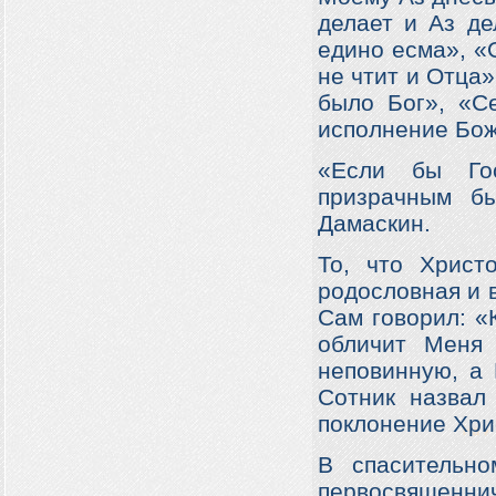
делает и Аз д
едино есма», «О
не чтит и Отца»
было Бог», «С
исполнение Бож
«Если бы Го
призрачным б
Дамаскин.
То, что Христ
родословная и в
Сам говорил: «
обличит Меня 
неповинную, а 
Сотник назвал
поклонение Хрис
В спасительно
первосвященнич