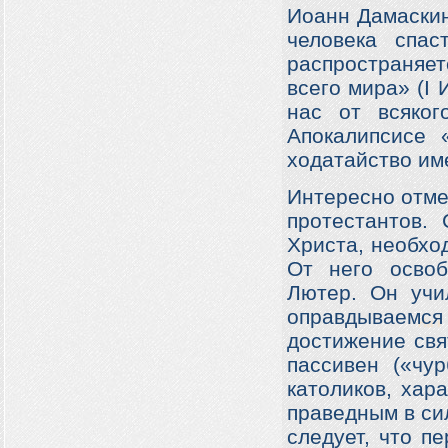
Иоанн Дамаскин
человека спас
распространяет
всего мира» (
I
И
нас от всяког
Апокалипсисе 
ходатайство им
Интересно отмет
протестантов.
Христа, необхо
От него освоб
Лютер. Он учи
оправдываемс
достижение свя
пассивен («чу
католиков, хар
праведным в си
следует, что п