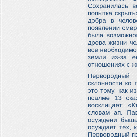
Сохранилась в
попытка скрыть
добра в челов
появлении смерт
была возможной
древа жизни че
все необходимо
земли из-за е
отношениях с ж
Первородный 
склонности ко 
это тому, как и
псалме 13 ска
восклицает: «
словам ап. Па
осуждени быша
осуждает тех, 
Первородный гр