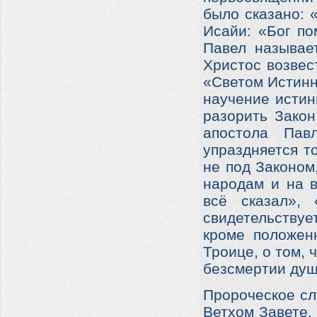
было сказано: 
Исайи: «Бог по
Павел называе
Христос возвес
«Светом Истинн
научение истин
разорить Закон
апостола Пав
упраздняется т
не под Законом
народам и на в
всё сказал»,
свидетельствует
кроме положен
Троице, о том, 
безсмертии душ
Пророческое сл
Ветхом Завете.