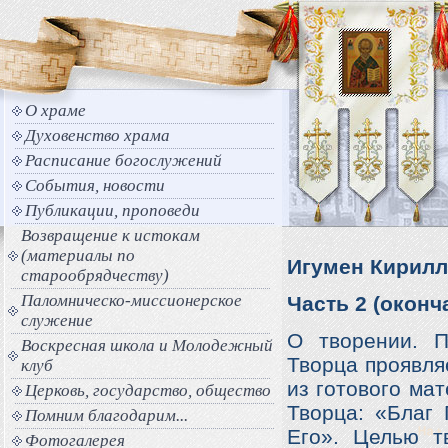
О храме
Духовенство храма
Расписание богослужений
События, новости
Публикации, проповеди
Возвращение к истокам
(материалы по
Игумен Кирилл
старообрядчеству)
Паломническо-миссионерское
Часть 2 (оконч
служение
О творении. П
Воскресная школа и Молодежный
Творца проявляе
клуб
из готового ма
Церковь, государство, общество
Творца: «Благ 
Помним благодарим...
Его». Целью т
Фотогалерея