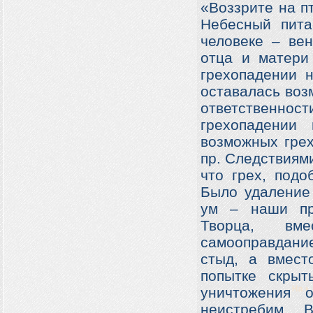
«Воззрите на п
Небесный пита
человеке – вен
отца и матери
грехопадении 
оставалась воз
ответственн
грехопадении
возможных грех
пр. Следствиями
что грех, подо
Было удаление 
ум – наши пр
Творца, вм
самооправдание
стыд, а вмест
попытке скрыт
уничтожения 
неистребим. 