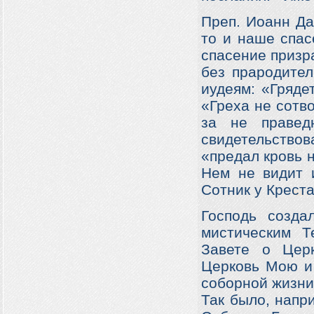
Преп. Иоанн Да
то и наше спас
спасение призр
без прародител
иудеям: «Гряде
«Греха не сотво
за не правед
свидетельствов
«предал кровь н
Нем не видит 
Сотник у Креста
Господь созда
мистическим Т
Завете о Церк
Церковь Мою и 
соборной жизни
Так было, напр