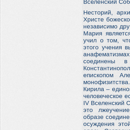
Вселенский Соб
Несторий, архи
Христе божеско
независимо друг
Мария являетс
учил о том, ч
этого учения в
анафематизма
соединены в
Константиноп
епископом Але
монофизитства.
Кирила – едино
человеческое е
IV
Вселенский С
это лжеучени
образе соединен
осуждения это