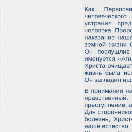
Как Первосв
человеческог
устранил сре
человека. Проро
наказание наш
земной жизни 
Он послушлив
именуется «Агн
Христа очищает 
жизнь была ис
Он загладил на
В понимании на
нравственный.
преступление, 
Для сторонников
болезнь, Христ
наше естество. 