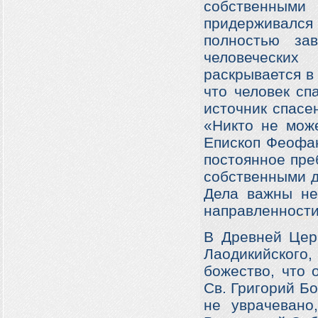
собственным
придерживался
полностью за
человеческих
раскрывается в
что человек сп
источник спасе
«Никто не може
Епископ Феофан
постоянное пре
собственными д
Дела важны не
направленности
В Древней Цер
Лаодикийского, 
божество, что 
Св. Григорий Бо
не уврачевано