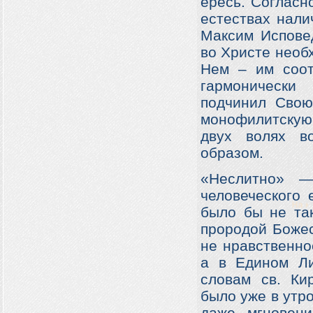
ересь. Согласн
естествах нали
Максим Исповед
во Христе необх
Нем – им соот
гармонически
подчинил Сво
монофилитскую
двух волях в
образом.
«Неслитно» —
человеческого 
было бы не та
прородой Божес
не нравственно
а в Едином Ли
словам св. Ки
было уже в утр