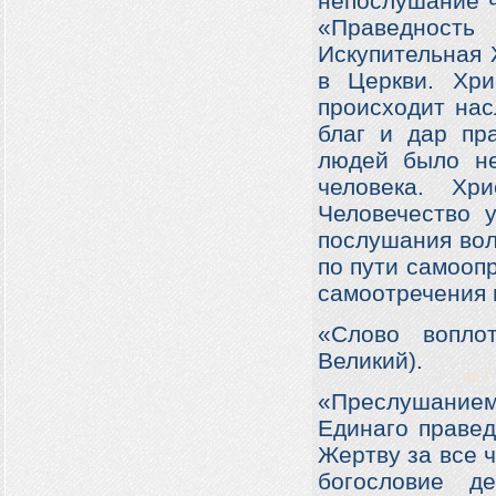
непослушание ч
«Праведност
Искупительная 
в Церкви. Хр
происходит нас
благ и дар пр
людей было не
человека. Хр
Человечество 
послушания вол
по пути самооп
самоотречения в
«Слово вопло
Великий).
«Преслушание
Единаго правед
Жертву за все 
богословие д