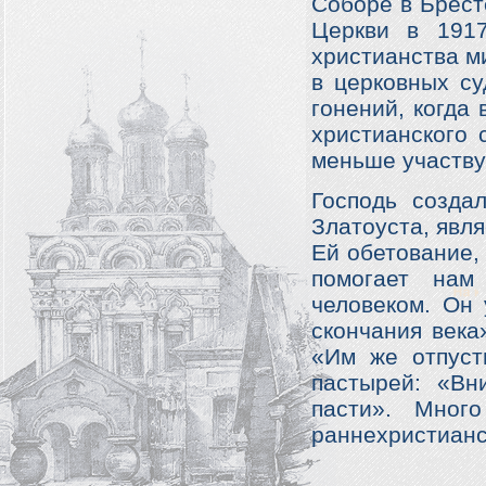
Соборе в Брест
Церкви в 1917
христианства ми
в церковных су
гонений, когда
христианского 
меньше участву
Господь созда
Златоуста, явл
Ей обетование,
помогает нам
человеком. Он 
скончания века
«Им же отпусти
пастырей: «Вн
пасти». Мног
раннехристианс