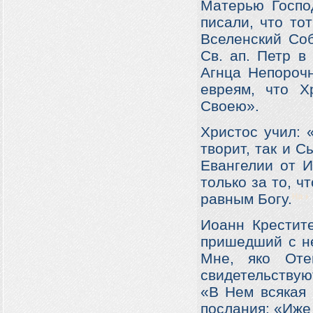
Матерью Госпо
писали, что то
Вселенский Соб
Св. ап. Петр 
Агнца Непорочн
евреям, что Х
Своею».
Христос учил: 
творит, так и С
Евангелии от И
только за то, ч
равным Богу.
Иоанн Крестит
пришедший с не
Мне, яко Оте
свидетельствую
«В Нем всякая 
послания: «Иже