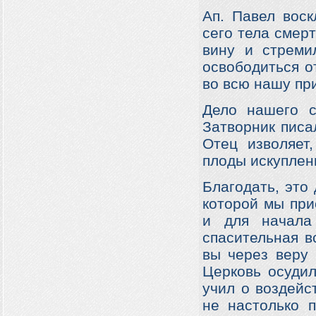
Ап. Павел воск
сего тела смер
вину и стреми
освободиться от
во всю нашу пр
Дело нашего с
Затворник писа
Отец изволяет
плоды искуплен
Благодать, это
которой мы при
и для начала
спасительная в
вы через веру 
Церковь осудил
учил о воздейст
не настолько п