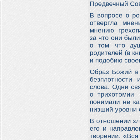
Предвечный Сов
В вопросе о ро
отвергла мнен
мнению, грехоп
за что они были
о том, что ду
родителей (в к
и подобию свое
Образ Божий в 
безплотности 
слова. Одни св
о трихотомии 
понимали не ка
низший уровни 
В отношении зл
его и направле
творении: «Вся