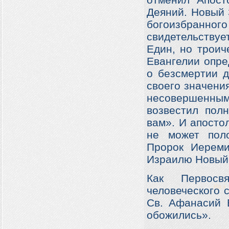
отменил Апост
Деяний. Новый 
богоизбранн
свидетельствуе
Един, но троич
Евангелии опре
о безсмертии д
своего значения
несовершенны
возвестил пол
вам». И апосто
не может поло
Пророк Иереми
Израилю Новый 
Как Первосв
человеческого с
Св. Афанасий 
обожились».