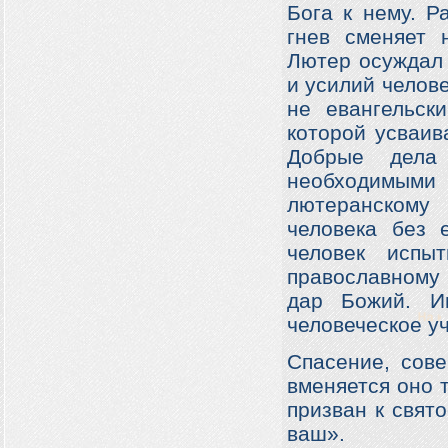
Бога к нему. Р
гнев сменяет 
Лютер осуждал 
и усилий челове
не евангельск
которой усваив
Добрые дела
необходимым
лютеранскому
человека без 
человек испыт
православному 
дар Божий. И
человеческое у
Спасение, сове
вменяется оно т
призван к свято
ваш».