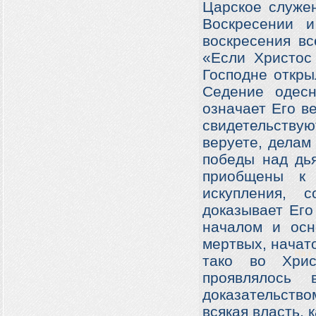
Царское служен
Воскресении и
воскресения вс
«Если Христос
Господне откры
Седение одес
означает Его в
свидетельств
веруете, делам
победы над дь
приобщены к 
искупления, 
доказывает Его
началом и осн
мертвых, начат
тако во Хрис
проявлялось 
доказательств
всякая власть, к