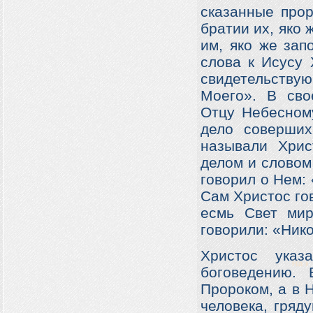
сказанные про
братии их, яко 
им, яко же зап
слова к Исусу 
свидетельствую
Моего». В сво
Отцу Небесному
дело соверших
называли Хрис
делом и словом
говорил о Нем: 
Сам Христос гов
есмь Свет мир
говорили: «Нико
Христос указ
боговедению.
Пророком, а в 
человека, гряд