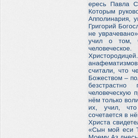
ересь Павла С
Которым руков
Апполинария, у
Григорий Богосл
не уврачевано»
учил о том, 
человеческое
Христородице
анафематизмо
считали, что ч
Божеством – по
безстрастно
человеческую п
нём только вол
их, учил, чт
сочетается в н
Христа свидете
«Сын мой еси Т
Моему Аз днесь