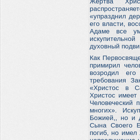
Жертва Хрис
распространяет
«упразднил дер
его власти, во
Адаме все ум
искупительно
духовный подвиг
Как Первосвяще
примирил чело
возродил его
требования За
«Христос в С
Христос имеет 
Человеческий 
многих». Иску
Божией,, но и 
Сына Своего Е
погиб, но имел