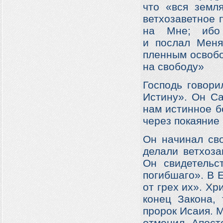
что «вся земл
ветхозаветное 
на Мне
; ибо
и послал Меня
пленным освобо
на свободу»
Господь говори
Истину». Он Са
нам истинное б
через покаяние 
Он начинал сво
делали ветхоза
Он свидетельс
погибшаго». В 
от грех их». Хр
конец Закона,
пророк Исаия. 