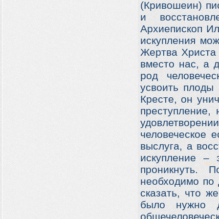
(Кривошеин) пи
и восстановл
Архиепископ Ил
искупления мож
Жертва Христа 
вместо нас, а 
род человечес
усвоить плоды 
Кресте, он уни
преступление, 
удовлетворени
человеческое е
выслуга, а вос
искупление – 
проникнуть. 
необходимо по 
сказать, что ж
было нужно д
общечеловечес