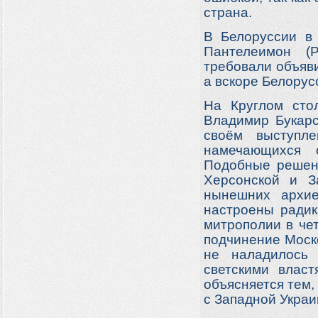
страна.
В Белоруссии в
Пантелеимон (Р
требовали объяви
а вскоре Белорус
На Круглом сто
Владимир Букарс
своём выступл
намечающихся о
Подобные решени
Херсонской и З
нынешних архие
настроены радик
митрополии в че
подчинение Моско
не наладилось 
светскими влас
объясняется тем,
с Западной Украи