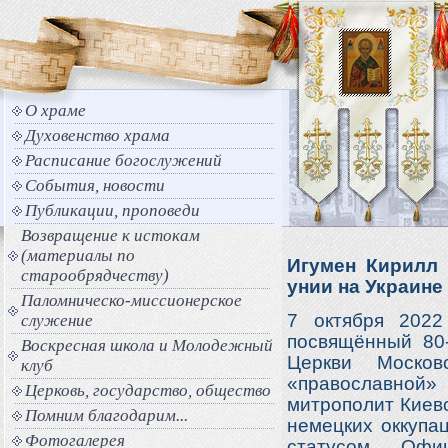
О храме
Духовенство храма
Расписание богослужений
События, новости
Публикации, проповеди
Возвращение к истокам
(материалы по
Игумен Кирилл 
старообрядчеству)
унии на Украине
Паломническо-миссионерское
7 октября 2022
служение
посвящённый 80
Воскресная школа и Молодежный
Церкви Москов
клуб
«православной
Церковь, государство, общество
митрополит Киевс
Помним благодарим...
немецких оккупа
Фотогалерея
статусом. Офи