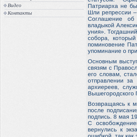
Видео
Патриарха не бы
Шли репрессии –
Контакты
Соглашение об
владыкой Алекси
уния». Тогдашний
собора, который
поминовение Пат
упоминание о пр
Основным выступ
связям с Правос
его словам, ста
отправлении за 
архиереев, служ
Вышегородского 
Возвращаясь к м
после подписани
подпись. 8 мая 
С освобождение
вернулись к экз
ошибкой, так как