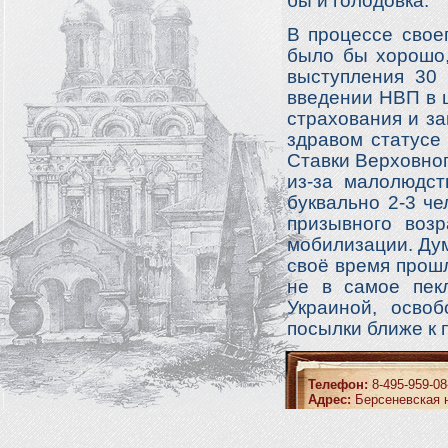
бы и голодовка.
В процессе свое
было бы хорошо,
выступления 30 
введении НВП в 
страхования и за
здравом статусе
Ставки Верховног
из-за малолюдст
буквально 2-3 ч
призывного возр
мобилизации. Дум
своё время прош
не в самое пек
Украиной, осво
посылки ближе к 
Телефон:
8-495-959-08
Адрес:
Берсеневская н