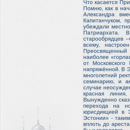
Что касается При
Помню, как в на
Александра вме
Капитанчуком, п
убеждали местно
Патриархата. 
старообрядцев –
всему, настрое
Преосвященный
наиболее «горла
от Московского 
напряжённой. В 
многолетний рек
семинарию, и а
случае неосужде
красная линия,
Вынужденно сказа
перехода на но
юрисдикцией в 
Эстонии» - таким
вплоть до арест