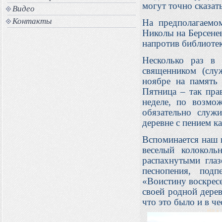
могут точно сказать
Видео
Контакты
На предполагаемо
Николы на Берсенев
напротив библиотек
Несколько раз в
священником (слу
ноябре на память
Пятница – так пра
неделе, по возмо
обязательно служ
деревне с пением к
Вспоминается наш п
веселый колоколь
распахнутыми глаз
песнопения, под
«Воистину воскресе
своей родной дере
что это было и в ч