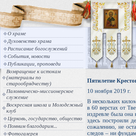
О храме
Духовенство храма
Расписание богослужений
События, новости
Публикации, проповеди
Возвращение к истокам
(материалы по
Пятилетие Кресто
старообрядчеству)
10 ноября 2019 г.
Паломническо-миссионерское
служение
В нескольких килом
Воскресная школа и Молодежный
в 60 верстах от Тв
клуб
издревле была она 
Церковь, государство, общество
здесь построили д
Помним благодарим...
сожалению, не ост
следов – ни фунда
Фотогалерея