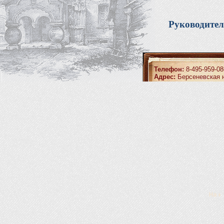
Руководител
Телефон:
8-495-959-08
Адрес:
Берсеневская н