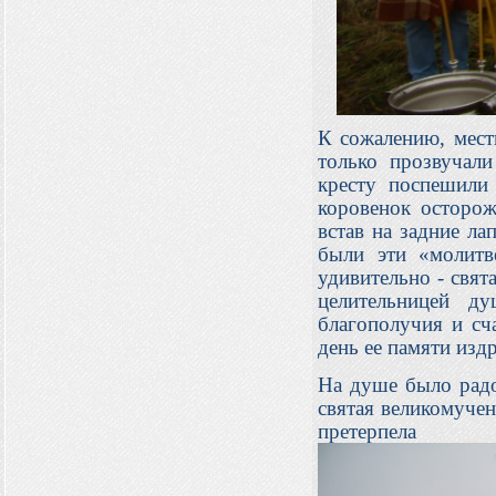
К сожалению, мест
только прозвучал
кресту поспешили 
коровенок осторож
встав на задние ла
были эти «молитв
удивительно - свят
целительницей д
благополучия и сча
день ее памяти изд
На душе было радо
святая великомучен
пре