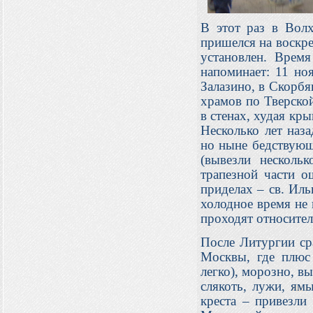
В этот раз в Волх
пришелся на воскре
установлен. Время
напоминает: 11 но
Залазино, в Скорбя
храмов по Тверско
в стенах, худая кры
Несколько лет наз
но ныне бедствующ
(вывезли несколь
трапезной части о
приделах – св. Иль
холодное время не
проходят относител
После Литургии ср
Москвы, где плюс
легко), морозно, вы
слякоть, лужи, ям
креста – привезли