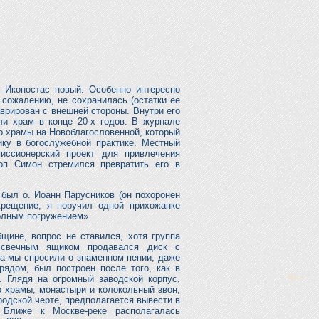
 Иконостас новый. Особенно интересно
 сожалению, не сохранилась (остатки ее
врирован с внешней стороны. Внутри его
ли храм в конце 20-х годов. В журнале
о храмы на Новоблагословенной, который
ику в богослужебной практике. Местный
иссионерский проект для привлечения
оп Симон стремился превратить его в
был о. Иоанн Парусников (он похоронен
крещение, я поручил одной прихожанке
Полным погружением».
щине, вопрос не ставился, хотя группа
 свечным ящиком продавался диск с
да мы спросили о знаменном пении, даже
рядом, был построен после того, как в
. Глядя на огромный заводской корпус,
 храмы, монастыри и колокольный звон,
ородской черте, предполагается вывести в
 Ближе к Москве-реке располагалась