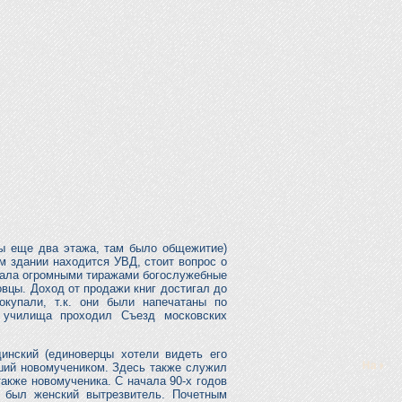
ны еще два этажа, там было общежитие)
 здании находится УВД, стоит вопрос о
вала огромными тиражами богослужебные
овцы. Доход от продажи книг достигал до
окупали, т.к. они были напечатаны по
 училища проходил Съезд московских
инский (единоверцы хотели видеть его
ший новомучеником. Здесь также служил
акже новомученика. С начала 90-х годов
м был женский вытрезвитель. Почетным