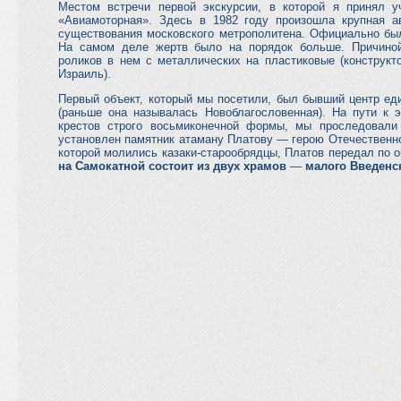
Местом встречи первой экскурсии, в которой я принял у
«Авиамоторная». Здесь в 1982 году произошла крупная 
существования московского метрополитена. Официально был
На самом деле жертв было на порядок больше. Причиной
роликов в нем с металлических на пластиковые (конструкт
Израиль).
Первый объект, который мы посетили, был бывший центр ед
(раньше она называлась Новоблагословенная). На пути к 
крестов строго восьмиконечной формы, мы проследовали
установлен памятник атаману Платову — герою Отечественно
которой молились казаки-старообрядцы, Платов передал по 
на Самокатной состоит из двух храмов
—
малого Введенс