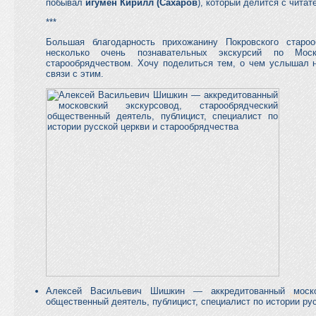
побывал
игумен Кирилл (Сахаров
), который делится с чит
***
Большая благодарность прихожанину Покровского старо
несколько очень познавательных экскурсий по М
старообрядчеством. Хочу поделиться тем, о чем услышал н
связи с этим.
Алексей Васильевич Шишкин — аккредитованный москов
общественный деятель, публицист, специалист по истории ру