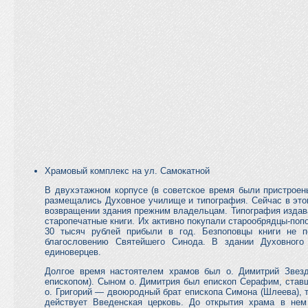
Храмовый комплекс на ул. Самокатной
В двухэтажном корпусе (в советское время были пристрое
размещались Духовное училище и типография. Сейчас в этом
возвращении здания прежним владельцам. Типография изда
старопечатные книги. Их активно покупали старообрядцы-поп
30 тысяч рублей прибыли в год. Безпоповцы книги не п
благословению Святейшего Синода. В здании Духовного
единоверцев.
Долгое время настоятелем храмов был о. Димитрий Звезд
епископом). Сыном о. Димитрия был епископ Серафим, став
о. Григорий — двоюродный брат епископа Симона (Шлеева), т
действует Введенская церковь. До открытия храма в не