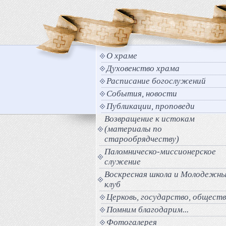
О храме
Духовенство храма
Расписание богослужений
События, новости
Публикации, проповеди
Возвращение к истокам
(материалы по
старообрядчеству)
Паломническо-миссионерское
служение
Воскресная школа и Молодежн
клуб
Церковь, государство, общест
Помним благодарим...
Фотогалерея