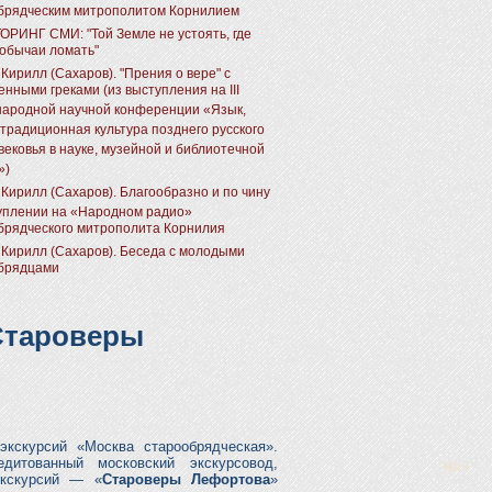
брядческим митрополитом Корнилием
РИНГ СМИ: "Той Земле не устоять, где
 обычаи ломать"
Кирилл (Сахаров). "Прения о вере" с
нными греками (из выступления на III
ародной научной конференции «Язык,
 традиционная культура позднего русского
вековья в науке, музейной и библиотечной
»)
 Кирилл (Сахаров). Благообразно и по чину
уплении на «Народном радио»
брядческого митрополита Корнилия
 Кирилл (Сахаров). Беседа с молодыми
брядцами
Староверы
экскурсий «Москва старообрядческая».
дитованный московский экскурсовод,
экскурсий — «
Староверы Лефортова
»