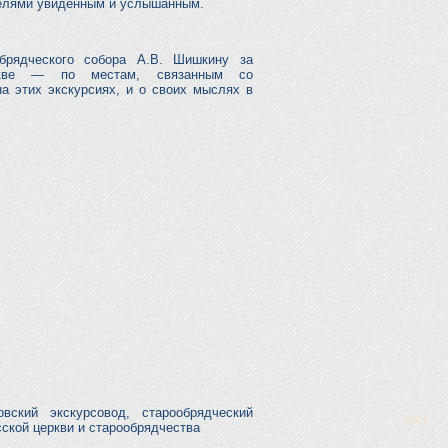
ателями увиденным и услышанным.
обрядческого собора А.В. Шишкину за
оскве — по местам, связанным со
а этих экскурсиях, и о своих мыслях в
ский экскурсовод, старообрядческий
сской церкви и старообрядчества