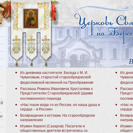
В
Из дневника настоятеля: Беседа с М. И.
Из днев
Чувановым, старостой старообрядческой
Чувано
федосеевской моленной на Преображенке
федосе
Рассказы Ромила Ивановича Хрусталева о
Расска
Предстоятелях Старообрядческой Церкви
Предст
послевоенного периода
послев
ый
«Нас гнали когда-то из России, но наша душа и
«Нас гн
сердце – в России»
сердце 
во
Возвращение к истокам. На старообрядном
Возвра
направлении
направ
Игумен Кирилл (Сахаров). Писатели и
Игумен
общественные деятели встретились со
общест