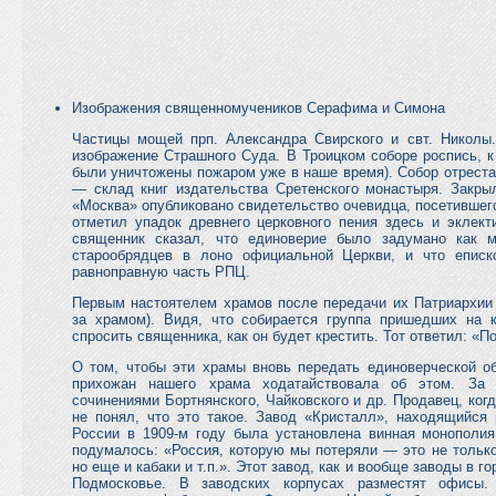
Изображения священномучеников Серафима и Симона
Частицы мощей прп. Александра Свирского и свт. Николы.
изображение Страшного Суда. В Троицком соборе роспись, к
были уничтожены пожаром уже в наше время). Собор отреста
— склад книг издательства Сретенского монастыря. Закры
«Москва» опубликовано свидетельство очевидца, посетившег
отметил упадок древнего церковного пения здесь и эклект
священник сказал, что единоверие было задумано как м
старообрядцев в лоно официальной Церкви, и что еписк
равноправную часть РПЦ.
Первым настоятелем храмов после передачи их Патриархии 
за храмом). Видя, что собирается группа пришедших на 
спросить священника, как он будет крестить. Тот ответил: «
О том, чтобы эти храмы вновь передать единоверческой об
прихожан нашего храма ходатайствовала об этом. За
сочинениями Бортнянского, Чайковского и др. Продавец, ког
не понял, что это такое. Завод «Кристалл», находящийся 
России в 1909-м году была установлена винная монополия
подумалось: «Россия, которую мы потеряли — это не только
но еще и кабаки и т.п.». Этот завод, как и вообще заводы в г
Подмосковье. В заводских корпусах разместят офисы.