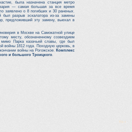
частие, была назначена станция метро
авария — самая большая за все время
о заявлено о 8 погибших и 30 раненых.
 был разрыв эскалатора из-за замены
ор, предложивший эту замену, выехал в
иноверия в Москве на Самокатной улице
этому месту, обозначенному созвездием
 мимо Парка казачьей славы, где был
й войны 1812 года. Походную церковь, в
окончании войны на Рогожское.
Комплекс
кого и большого Троицкого
.