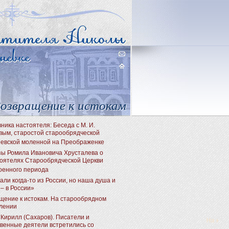
озвращение к истокам
ника настоятеля: Беседа с М. И.
вым, старостой старообрядческой
евской моленной на Преображенке
зы Ромила Ивановича Хрусталева о
оятелях Старообрядческой Церкви
оенного периода
али когда-то из России, но наша душа и
– в России»
щение к истокам. На старообрядном
лении
 Кирилл (Сахаров). Писатели и
венные деятели встретились со