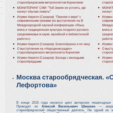
старообрядческим митрополитом Корнилием
староо
МОНИТОРИНГ СМИ: "Той Земле не устоять, где
МОНИТО
начнут обычаи ломать"
начнут
Игумен Кирилл (Сахаров). "Прения о вере" с
Игумен 
современными греками (из выступления на III
совреме
Международной научной конференции «Язык,
Междун
книга и традиционная культура позднего русского
книга и
средневековья в науке, музейной и библиотечной
средне
работе»)
работе
Игумен Кирилл (Сахаров). Благообразно и по чину
Игумен
О выступлении на «Народном радио»
О выст
старообрядческого митрополита Корнилия
староо
Игумен Кирилл (Сахаров). Беседа с молодыми
Игумен
старообрядцами
староо
Москва старообрядческая. «
Лефортова»
В конце 2015 года начался цикл авторских пешеходных 
Проводит их
Алексей Васильевич Шишкин
— аккре
старообрядческий общественный деятель. На одной из 